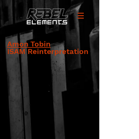
Amon Tobin
ISAM Reinterpretation